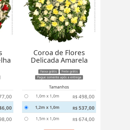
s
Coroa de Flores
elha
Delicada Amarela
Faixa grátis
Frete grátis
Pague somente após a entrega
Tamanhos
77,00
1,0m x 1,0m
498,00
R$
46,00
1,2m x 1,0m
537,00
R$
98,00
1,5m x 1,0m
674,00
R$