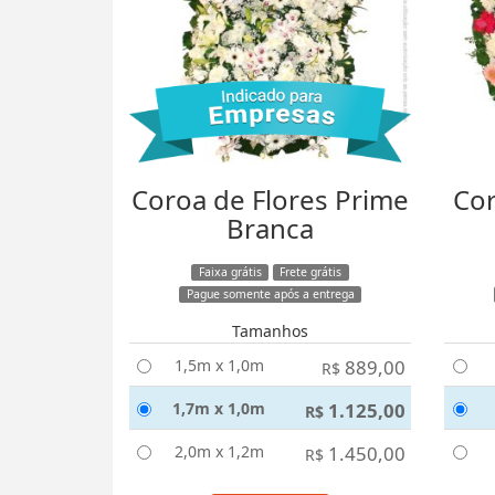
Coroa de Flores Prime
Cor
Branca
Faixa grátis
Frete grátis
Pague somente após a entrega
Tamanhos
1,5m x 1,0m
889,00
R$
1,7m x 1,0m
1.125,00
R$
2,0m x 1,2m
1.450,00
R$