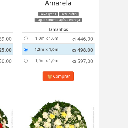
Amarela
Faixa grátis
Frete grátis
Pague somente após a entrega
Tamanhos
89,00
1,0m x 1,0m
446,00
R$
25,00
1,2m x 1,0m
498,00
R$
50,00
1,5m x 1,0m
597,00
R$
Comprar