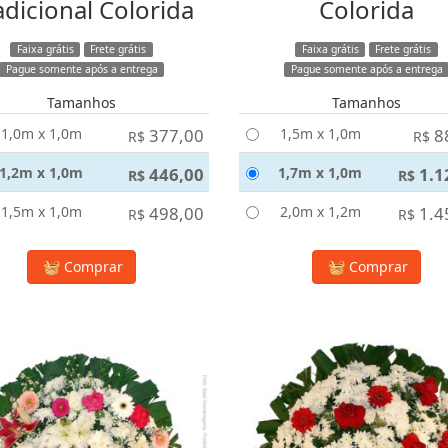
adicional Colorida
Colorida
Faixa grátis
Frete grátis
Faixa grátis
Frete grátis
Pague somente após a entrega
Pague somente após a entrega
Tamanhos
Tamanhos
1,0m x 1,0m
377,00
1,5m x 1,0m
8
R$
R$
1,2m x 1,0m
446,00
1,7m x 1,0m
1.1
R$
R$
1,5m x 1,0m
498,00
2,0m x 1,2m
1.4
R$
R$
Comprar
Comprar