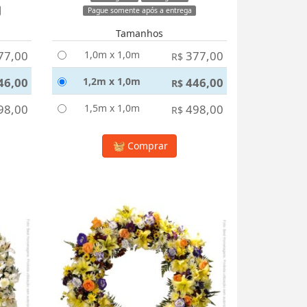
Pague somente após a entrega
Tamanhos
77,00
1,0m x 1,0m
377,00
R$
46,00
1,2m x 1,0m
446,00
R$
98,00
1,5m x 1,0m
498,00
R$
Comprar