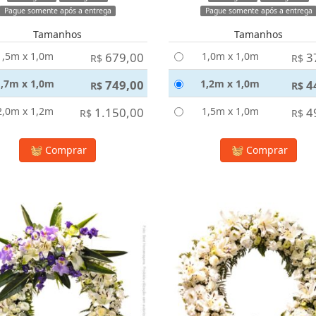
Pague somente após a entrega
Pague somente após a entrega
Tamanhos
Tamanhos
1,5m x 1,0m
679,00
1,0m x 1,0m
3
R$
R$
1,7m x 1,0m
749,00
1,2m x 1,0m
4
R$
R$
2,0m x 1,2m
1.150,00
1,5m x 1,0m
4
R$
R$
Comprar
Comprar