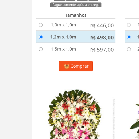
Pague somente após a entrega
Tamanhos
1,0m x 1,0m
446,00
R$
1,2m x 1,0m
498,00
R$
1,5m x 1,0m
597,00
R$
Comprar