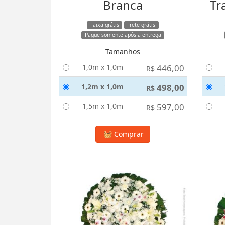
Branca
Tr
Faixa grátis
Frete grátis
Pague somente após a entrega
Tamanhos
1,0m x 1,0m
446,00
R$
1,2m x 1,0m
498,00
R$
1,5m x 1,0m
597,00
R$
Comprar