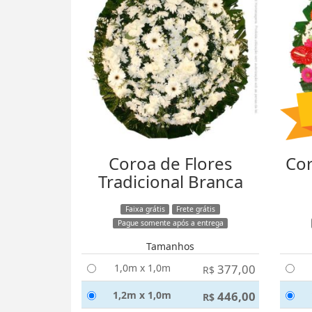
Coroa de Flores
Cor
Tradicional Branca
Faixa grátis
Frete grátis
Pague somente após a entrega
Tamanhos
1,0m x 1,0m
377,00
R$
1,2m x 1,0m
446,00
R$