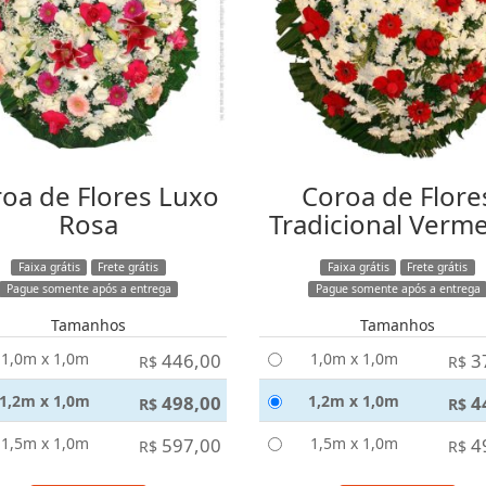
oa de Flores Luxo
Coroa de Flore
Rosa
Tradicional Verm
Faixa grátis
Frete grátis
Faixa grátis
Frete grátis
Pague somente após a entrega
Pague somente após a entrega
Tamanhos
Tamanhos
1,0m x 1,0m
446,00
1,0m x 1,0m
3
R$
R$
1,2m x 1,0m
498,00
1,2m x 1,0m
4
R$
R$
1,5m x 1,0m
597,00
1,5m x 1,0m
4
R$
R$