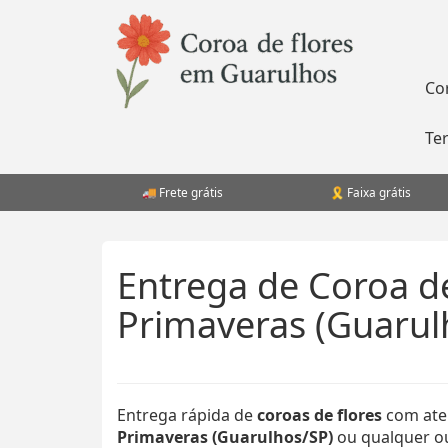
Pular
para
o
conteúdo
Co
Te
Frete grátis
Faixa grátis
Entrega de Coroa d
Primaveras (Guarul
Entrega rápida de
coroas de flores
com ate
Primaveras (Guarulhos/SP)
ou qualquer out