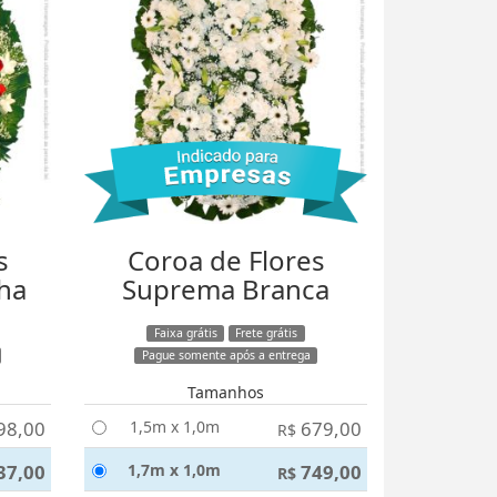
s
Coroa de Flores
ha
Suprema Branca
Faixa grátis
Frete grátis
Pague somente após a entrega
Tamanhos
98,00
1,5m x 1,0m
679,00
R$
37,00
1,7m x 1,0m
749,00
R$