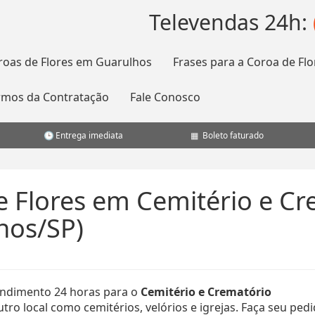
Televendas 24h:
roas de Flores em Guarulhos
Frases para a Coroa de Flo
rmos da Contratação
Fale Conosco
Entrega imediata
Boleto faturado
e Flores em Cemitério e Cr
hos/SP)
ndimento 24 horas para o
Cemitério e Crematório
ro local como cemitérios, velórios e igrejas. Faça seu ped