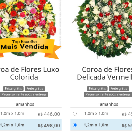
oa de Flores Luxo
Coroa de Flore
Colorida
Delicada Vermel
Faixa grátis
Frete grátis
Faixa grátis
Frete grátis
Pague somente após a entrega
Pague somente após a entrega
Tamanhos
Tamanhos
1,0m x 1,0m
446,00
1,0m x 1,0m
4
R$
R$
1,2m x 1,0m
498,00
1,2m x 1,0m
5
R$
R$