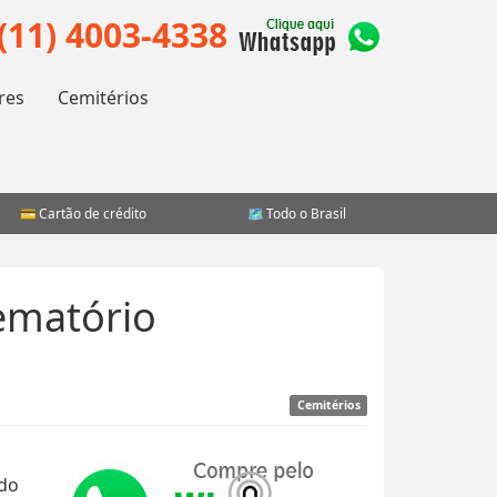
(11) 4003-4338
res
Cemitérios
Cartão de crédito
Todo o Brasil
ematório
Cemitérios
ido