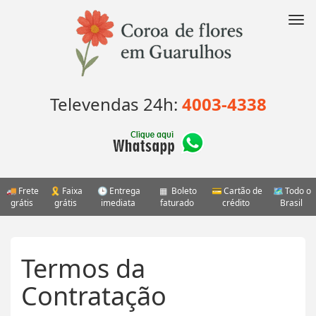
Pular
para
Nav
o
conteúdo
Televendas 24h:
4003-4338
Frete
Faixa
Entrega
Boleto
Cartão de
Todo o
grátis
grátis
imediata
faturado
crédito
Brasil
Termos da
Contratação