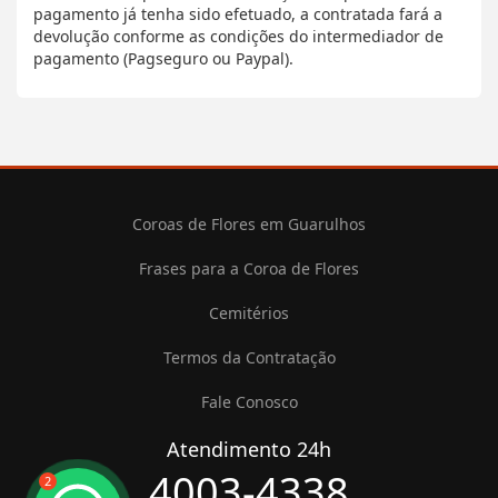
pagamento já tenha sido efetuado, a contratada fará a
devolução conforme as condições do intermediador de
pagamento (Pagseguro ou Paypal).
Coroas de Flores em Guarulhos
Frases para a Coroa de Flores
Cemitérios
Termos da Contratação
Fale Conosco
Atendimento 24h
4003-4338
2