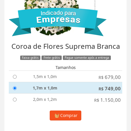
Coroa de Flores Suprema Branca
Faixa grátis
Frete grátis
Pague somente após a entrega
Tamanhos
1,5m x 1,0m
679,00
R$
1,7m x 1,0m
749,00
R$
2,0m x 1,2m
1.150,00
R$
Comprar