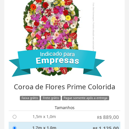
Coroa de Flores Prime Colorida
Faixa grátis
Frete grátis
Pague somente após a entrega
Tamanhos
1,5m x 1,0m
889,00
R$
1,7m x 1,0m
1.125,00
R$