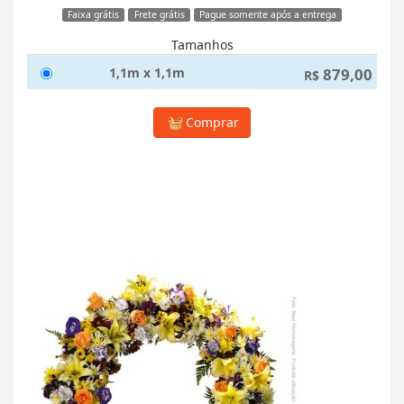
Faixa grátis
Frete grátis
Pague somente após a entrega
Tamanhos
1,1m x 1,1m
879,00
R$
Comprar