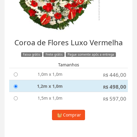
Coroa de Flores Luxo Vermelha
Faixa grátis
Frete grátis
Pague somente após a entrega
Tamanhos
1,0m x 1,0m
446,00
R$
1,2m x 1,0m
498,00
R$
1,5m x 1,0m
597,00
R$
Comprar