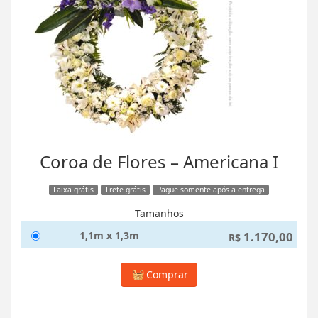
Coroa de Flores – Americana I
Faixa grátis
Frete grátis
Pague somente após a entrega
Tamanhos
1,1m x 1,3m
1.170,00
R$
Comprar