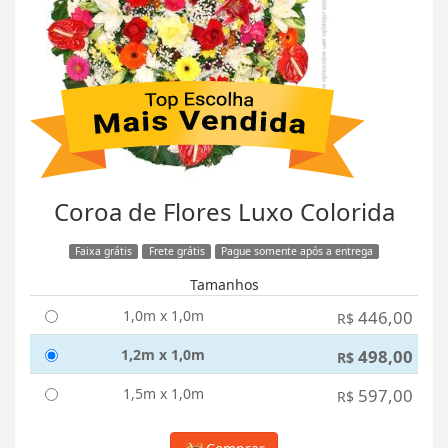
Coroa de Flores Luxo Colorida
Faixa grátis
Frete grátis
Pague somente após a entrega
Tamanhos
1,0m x 1,0m
446,00
R$
1,2m x 1,0m
498,00
R$
1,5m x 1,0m
597,00
R$