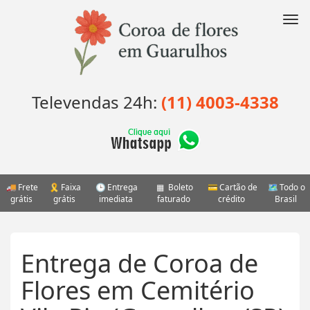
Pular
para
Nav
o
conteúdo
Televendas 24h:
(11) 4003-4338
Frete
Faixa
Entrega
Boleto
Cartão de
Todo o
grátis
grátis
imediata
faturado
crédito
Brasil
Entrega de Coroa de
Flores em Cemitério