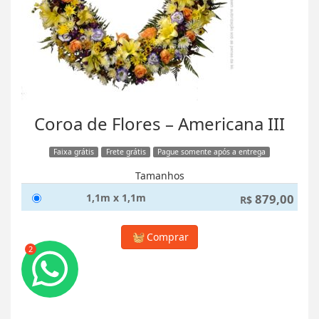
Coroa de Flores – Americana III
Faixa grátis
Frete grátis
Pague somente após a entrega
Tamanhos
1,1m x 1,1m
879,00
R$
Comprar
2