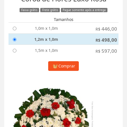
Faixa grátis
Frete grátis
Pague somente após a entrega
Tamanhos
1,0m x 1,0m
446,00
R$
1,2m x 1,0m
498,00
R$
1,5m x 1,0m
597,00
R$
Comprar